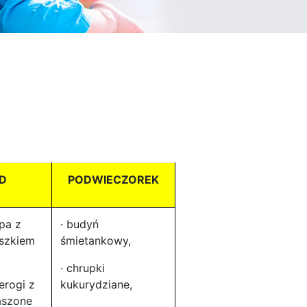
D
PODWIECZOREK
upa z
· budyń
oszkiem
śmietankowy,
· chrupki
ierogi z
kukurydziane,
aszone