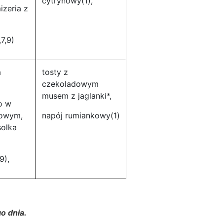
cytrynowy(1),
izeria z
7,9)
a
tosty z
czekoladowym
musem z jaglanki*,
ko w
kowym,
napój rumiankowy(1)
solka
9),
o dnia.