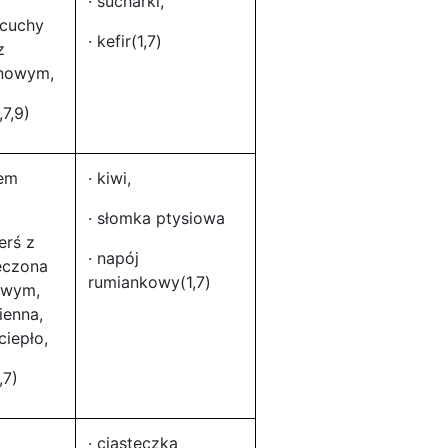
· sucharki,
racuchy
· kefir(1,7)
z
nowym,
,7,9)
rem
· kiwi,
· słomka ptysiowa
ierś z
· napój
eczona
rumiankowy(1,7)
owym,
ienna,
ciepło,
,7)
· ciasteczka