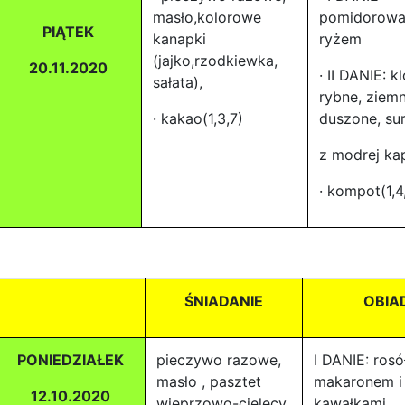
masło,kolorowe
pomidorowa
PIĄTEK
kanapki
ryżem
(jajko,rzodkiewka,
20.11.2020
· II DANIE: k
sałata),
rybne, ziemn
· kakao(1,3,7)
duszone, sur
z modrej ka
· kompot(1,4,
ŚNIADANIE
OBIA
PONIEDZIAŁEK
pieczywo razowe,
I DANIE: rosó
masło , pasztet
makaronem i
12.10.2020
wieprzowo-cielęcy,
kawałkami