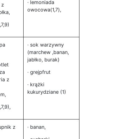
· lemoniada
 z
owocowa(1,7),
błka,
,7,9)
upa
· sok warzywny
(marchew ,banan,
jabłko, burak)
otlet
sza
· grejpfrut
ria z
· krążki
kukurydziane (1)
em,
7,9),
upnik z
· banan,