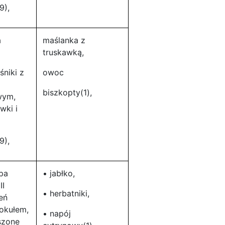
9),
a
maślanka z
truskawką,
śniki z
owoc
biszkopty(1),
wym,
wki i
9),
upa
• jabłko,
II
• herbatniki,
eń
okułem,
• napój
szone