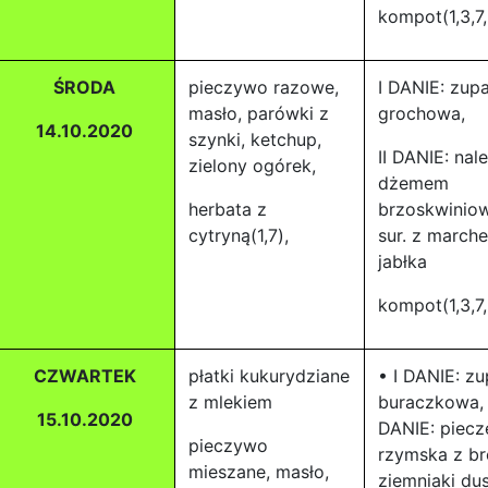
kompot(1,3,7,
ŚRODA
pieczywo razowe,
I DANIE: zup
masło, parówki z
grochowa,
14.10.2020
szynki, ketchup,
II DANIE: nale
zielony ogórek,
dżemem
herbata z
brzoskwinio
cytryną(1,7),
sur. z marche
jabłka
kompot(1,3,7,
CZWARTEK
płatki kukurydziane
• I DANIE: z
z mlekiem
buraczkowa, 
15.10.2020
DANIE: piecz
pieczywo
rzymska z br
mieszane, masło,
ziemniaki du