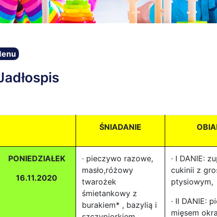
enu
Jadłospis
ŚNIADANIE
OBIA
PONIEDZIAŁEK
· pieczywo razowe,
· I DANIE: z
masło,różowy
cukinii z gr
16.11.2020
twarożek
ptysiowym,
śmietankowy z
· II DANIE: p
burakiem* , bazylią i
mięsem okr
szczypiorkiem,