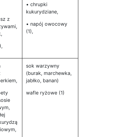
• chrupki
kukurydziane,
asz z
• napój owocowy
zywami,
(1),
,
),
a
sok warzywny
z
(burak, marchewka,
erkiem,
jabłko, banan)
pety
wafle ryżowe (1)
osie
wym,
łej
kurydzą
ciowym,