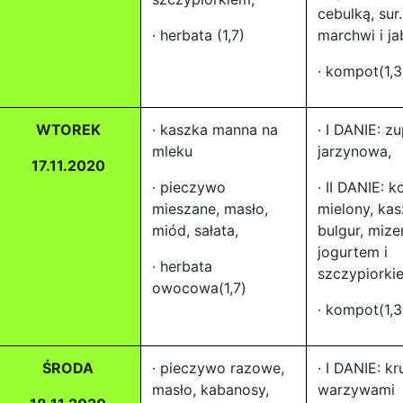
cebulką, sur.
· herbata (1,7)
marchwi i ja
· kompot(1,3
WTOREK
· kaszka manna na
· I DANIE: z
mleku
jarzynowa,
17.11.2020
· pieczywo
· II DANIE: k
mieszane, masło,
mielony, ka
miód, sałata,
bulgur, mize
jogurtem i
· herbata
szczypiorki
owocowa(1,7)
· kompot(1,3,
ŚRODA
· pieczywo razowe,
· I DANIE: kr
masło, kabanosy,
warzywami