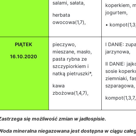
salami, sałata,
koperkiem, m
jogurtem,
herbata
owocowa(1,7),
• kompot(1,3,
PIĄTEK
pieczywo,
I DANIE: zup
mieszane, masło,
jarzynowa,
16.10.2020
pasta rybna ze
II DANIE: jaj
szczypiorkiem i
sosie koper
natką pietruszki*,
ziemniaki, fa
kawa
szparagowa,
zbożowa(1,4,7),
kompot(1,3,7,
Zastrzega się możliwość zmian w jadłospisie.
Woda mineralna niegazowana jest dostępna w ciągu całeg