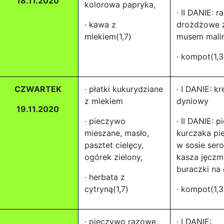
18.11.2020
kolorowa papryka,
· II DANIE: 
· kawa z
drożdżowe 
mlekiem(1,7)
musem mali
· kompot(1,3
CZWARTEK
· płatki kukurydziane
· I DANIE: k
z mlekiem
dyniowy
19.11.2020
· pieczywo
· II DANIE: p
mieszane, masło,
kurczaka pi
pasztet cielęcy,
w sosie ser
ogórek zielony,
kasza jęczm
buraczki na 
· herbata z
cytryną(1,7)
· kompot(1,3
· pieczywo razowe,
· I DANIE: