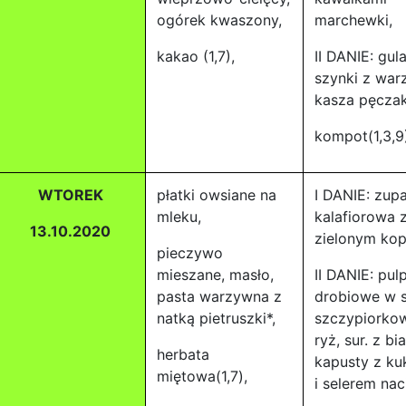
ogórek kwaszony,
marchewki,
kakao (1,7),
II DANIE: gul
szynki z war
kasza pęczak
kompot(1,3,9
WTOREK
płatki owsiane na
I DANIE: zup
mleku,
kalafiorowa 
13.10.2020
zielonym kop
pieczywo
mieszane, masło,
II DANIE: pul
pasta warzywna z
drobiowe w s
natką pietruszki*,
szczypiorko
ryż, sur. z bia
herbata
kapusty z ku
miętowa(1,7),
i selerem na