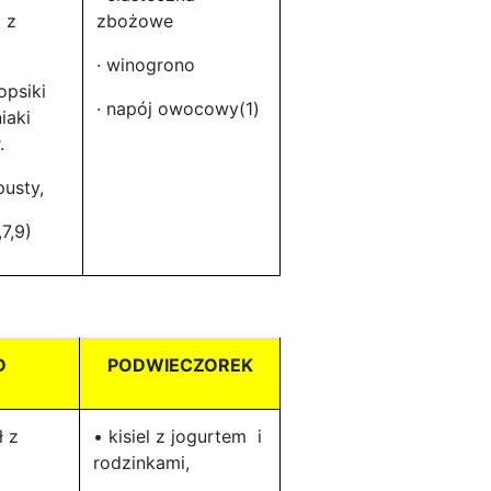
 z
zbożowe
· winogrono
lopsiki
· napój owocowy(1)
iaki
.
pusty,
7,9)
D
PODWIECZOREK
ł z
• kisiel z jogurtem i
rodzinkami,